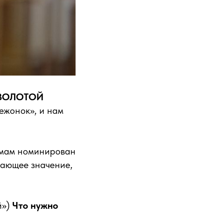
«ЗОЛОТОЙ
ежонок», и нам
х мам номинирован
шающее значение,
й»)
Что нужно